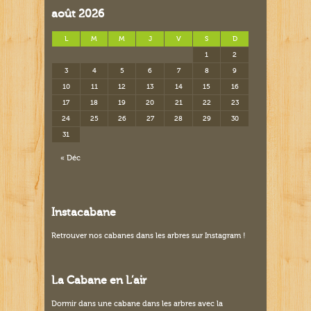
août 2026
L
M
M
J
V
S
D
1
2
3
4
5
6
7
8
9
10
11
12
13
14
15
16
17
18
19
20
21
22
23
24
25
26
27
28
29
30
31
« Déc
Instacabane
Retrouver nos
cabanes dans les arbres sur Instagram
!
La Cabane en L’air
Dormir dans une cabane dans les arbres avec la