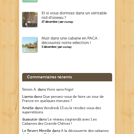
Et si vous dormiez dans un véritable
nid d’oiseau ?
27 décembre | par
oumay
Nuit dans une cabane en PACA :
découvrez notre sélection !
5 décembre | par
oumay
Commentaires récents
Simon A.
dans
Vivre sans frigo!
Liamis
dans
Que pensez-vous de faire un tour de
France en quelques minutes ?
Amélie
dans
Vendredi 13 ou le rendez-vous des
superstitions
dusautoir
dans
Le réseau s’agrandit avec Les
Cabanes des Grands Chênes !
Le Revert Mireille
dans
A la découverte des cabanes