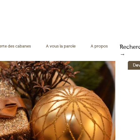
rte des cabanes
A vous la parole
A propos
Recher
→
Dev