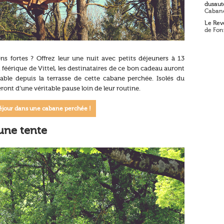
dusaut
Cabane
Le Reve
de Fon
s fortes ? Offrez leur une nuit avec petits déjeuners à 13
 féérique de Vittel, les destinataires de ce bon cadeau auront
able depuis la terrasse de cette cabane perchée. Isolés du
eront d’une véritable pause loin de leur routine.
séjour dans une cabane perchée !
une tente