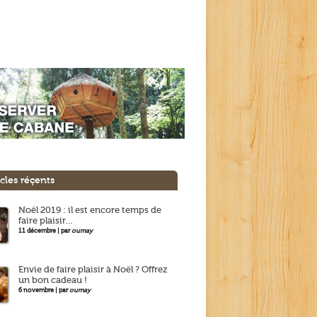
icles réçents
Noël 2019 : il est encore temps de
faire plaisir…
11 décembre | par
oumay
Envie de faire plaisir à Noël ? Offrez
un bon cadeau !
6 novembre | par
oumay