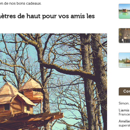
on de nos bons cadeaux.
ètres de haut pour vos amis les
Com
Simon 
Liamis
France
Amélie
superst