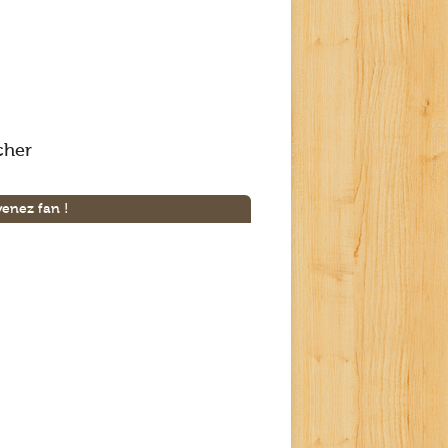
cher
enez fan !