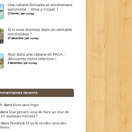
Une cabane flottante et entièrement
autonome… Vous y croyez ?
13 février | par
oumay
Et si vous dormiez dans un véritable
nid d’oiseau ?
27 décembre | par
oumay
Nuit dans une cabane en PACA :
découvrez notre sélection !
5 décembre | par
oumay
mentaires récents
A.
dans
Vivre sans frigo!
dans
Que pensez-vous de faire un tour de
 en quelques minutes ?
dans
Vendredi 13 ou le rendez-vous des
itions