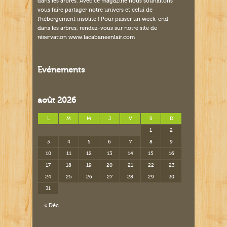
dans les arbres. Avec ce magazine nous souhaitons
vous faire partager notre univers et celui de
l'hébergement insolite ! Pour passer un week-end
dans les arbres, rendez-vous sur notre site de
réservation www.lacabaneenlair.com
Evénements
août 2026
L
M
M
J
V
S
D
1
2
3
4
5
6
7
8
9
10
11
12
13
14
15
16
17
18
19
20
21
22
23
24
25
26
27
28
29
30
31
« Déc