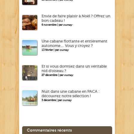
Envie de faire plaisir à Noël ? Offrez un
bon cadeau !
6 novembre | par
oumay
Une cabane flottante et entièrement
autonome… Vous y croyez ?
13 février | par
oumay
Et si vous dormiez dans un véritable
nid d’oiseau ?
27 décembre | par
oumay
Nuit dans une cabane en PACA :
découvrez notre sélection !
5 décembre | par
oumay
Commentaires récents