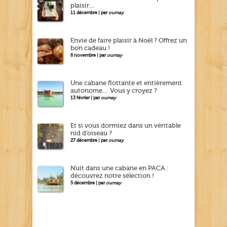
plaisir…
11 décembre | par
oumay
Envie de faire plaisir à Noël ? Offrez un
bon cadeau !
6 novembre | par
oumay
Une cabane flottante et entièrement
autonome… Vous y croyez ?
13 février | par
oumay
Et si vous dormiez dans un véritable
nid d’oiseau ?
27 décembre | par
oumay
Nuit dans une cabane en PACA :
découvrez notre sélection !
5 décembre | par
oumay