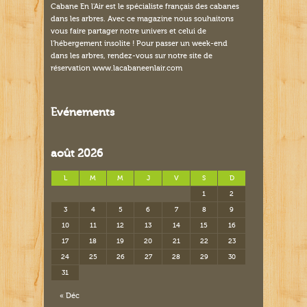
Cabane En l'Air est le spécialiste français des cabanes
dans les arbres. Avec ce magazine nous souhaitons
vous faire partager notre univers et celui de
l'hébergement insolite ! Pour passer un week-end
dans les arbres, rendez-vous sur notre site de
réservation www.lacabaneenlair.com
Evénements
août 2026
L
M
M
J
V
S
D
1
2
3
4
5
6
7
8
9
10
11
12
13
14
15
16
17
18
19
20
21
22
23
24
25
26
27
28
29
30
31
« Déc