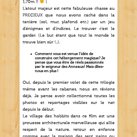
1,70m !!
)
L’atout majeur est cette fabuleuse chasse au
PRECIEUX que nous avons caché dans la
tanière (sol, mur, plafond etc.) par un jeu
d’énigmes et d’indices. Le trouver c’est le
garder. (Le but étant que tout le monde le
trouve bien sûr !..).
Comment vous est venue l’idée de
construire cet hébergement magique? Je
pense que vous être de réels passionnés
par le seigneur des Anneaux! Mais dîtes-
nous en plus !
Oui, depuis le premier volet de cette trilogie
même avant les cabanes, nous en rêvions
déjà. Je pense avoir collectionné toutes les
photos et reportages visibles sur le net
depuis le début.
Le village des hobbits dans ce film est une
prouesse architecturale merveilleuse qui allie
respect de la nature, retour en enfance
comme avec la maison des sept nains ou