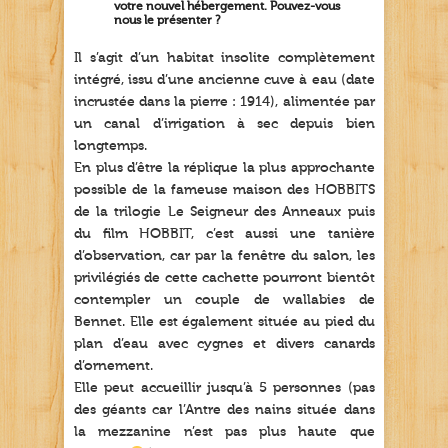
votre nouvel hébergement. Pouvez-vous
nous le présenter ?
Il s’agit d’un habitat insolite complètement
intégré, issu d’une ancienne cuve à eau (date
incrustée dans la pierre : 1914), alimentée par
un canal d’irrigation à sec depuis bien
longtemps.
En plus d’être la réplique la plus approchante
possible de la fameuse maison des HOBBITS
de la trilogie Le Seigneur des Anneaux puis
du film HOBBIT, c’est aussi une tanière
d’observation, car par la fenêtre du salon, les
privilégiés de cette cachette pourront bientôt
contempler un couple de wallabies de
Bennet. Elle est également située au pied du
plan d’eau avec cygnes et divers canards
d’ornement.
Elle peut accueillir jusqu’à 5 personnes (pas
des géants car l’Antre des nains située dans
la mezzanine n’est pas plus haute que