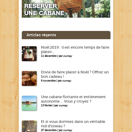
Articles réçents
Noël 2019 : il est encore temps de faire
plaisir…
11 décembre | par
oumay
Envie de faire plaisir à Noël ? Offrez un
bon cadeau !
6 novembre | par
oumay
Une cabane flottante et entièrement
autonome… Vous y croyez ?
13 février | par
oumay
Et si vous dormiez dans un véritable
nid d’oiseau ?
27 décembre | par
oumay