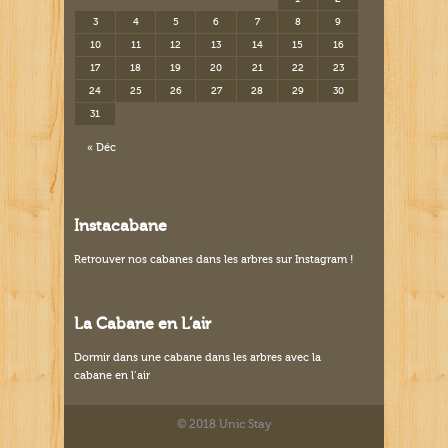
3
4
5
6
7
8
9
10
11
12
13
14
15
16
17
18
19
20
21
22
23
24
25
26
27
28
29
30
31
« Déc
Instacabane
Retrouver nos
cabanes dans les arbres sur Instagram
!
La Cabane en L’air
Dormir dans une cabane dans les arbres avec la
cabane en l’air
© 2018 Unic Stay