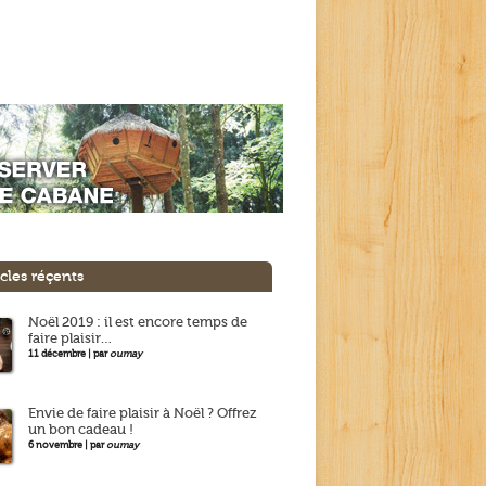
icles réçents
Noël 2019 : il est encore temps de
faire plaisir…
11 décembre | par
oumay
Envie de faire plaisir à Noël ? Offrez
un bon cadeau !
6 novembre | par
oumay