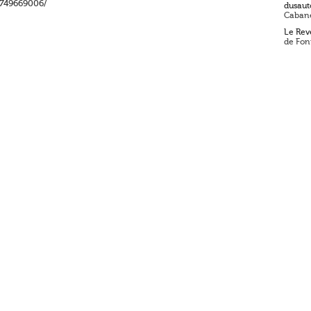
3749669006/
dusaut
Cabane
Le Reve
de Fon