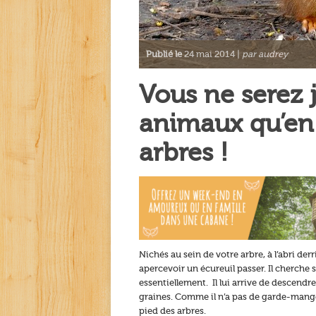
Publié le
24 mai 2014 |
par audrey
Vous ne serez 
animaux qu’en
arbres !
Nichés au sein de votre arbre, à l’abri de
apercevoir un écureuil passer. Il cherche 
essentiellement. Il lui arrive de descendre
graines. Comme il n’a pas de garde-manger
pied des arbres.