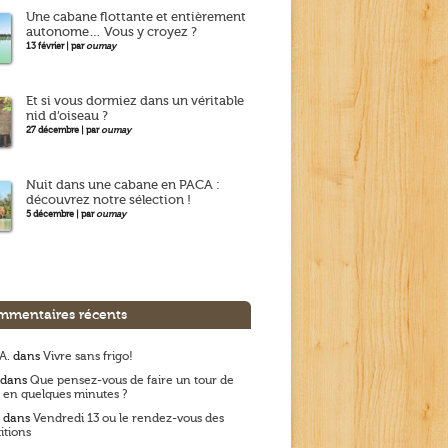
Une cabane flottante et entièrement
autonome… Vous y croyez ?
13 février | par
oumay
Et si vous dormiez dans un véritable
nid d’oiseau ?
27 décembre | par
oumay
Nuit dans une cabane en PACA :
découvrez notre sélection !
5 décembre | par
oumay
mentaires récents
A.
dans
Vivre sans frigo!
dans
Que pensez-vous de faire un tour de
 en quelques minutes ?
dans
Vendredi 13 ou le rendez-vous des
itions