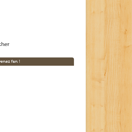
cher
enez fan !