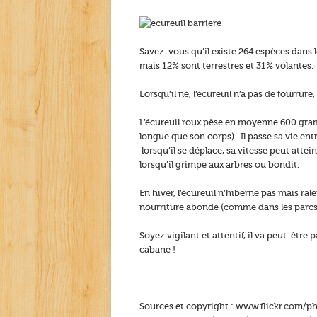
Savez-vous qu’il existe 264 espèces dans l
mais 12% sont terrestres et 31% volantes.
Lorsqu’il né, l’écureuil n’a pas de fourrure,
L’écureuil roux pèse en moyenne 600 gram
longue que son corps). Il passe sa vie ent
lorsqu’il se déplace, sa vitesse peut attei
lorsqu’il grimpe aux arbres ou bondit.
En hiver, l’écureuil n’hiberne pas mais ralen
nourriture abonde (comme dans les parcs 
Soyez vigilant et attentif, il va peut-être 
cabane !
Sources et copyright : www.flickr.com