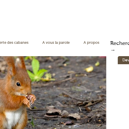
rte des cabanes
A vous la parole
A propos
Recher
→
Dev