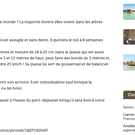
e monde ? La majorité d’entre elles vivent dans les arbres
 il est aveugle et sans dents. Il quittera le nid à 8 semaines.
mes et mesure de 18 à 25 cm (sans la queue qui est aussi
re 3 et 15 mètres de haut, peut faire des bonds de 5 mètres et,
ndre 25 km/h ! Sa queue lui sert de gouvernail et de balancier
tit son activité. Il est individualiste sauf lorsque la
ou les bois).
Com
passer à l’heure du petit-déjeuner lorsqu’il sera livré à votre
Simon 
Liamis
France
Amélie
/photos/pirotek/5827590047/
superst