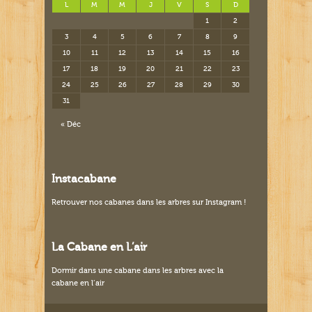
L
M
M
J
V
S
D
1
2
3
4
5
6
7
8
9
10
11
12
13
14
15
16
17
18
19
20
21
22
23
24
25
26
27
28
29
30
31
« Déc
Instacabane
Retrouver nos
cabanes dans les arbres sur Instagram
!
La Cabane en L’air
Dormir dans une cabane dans les arbres avec la
cabane en l’air