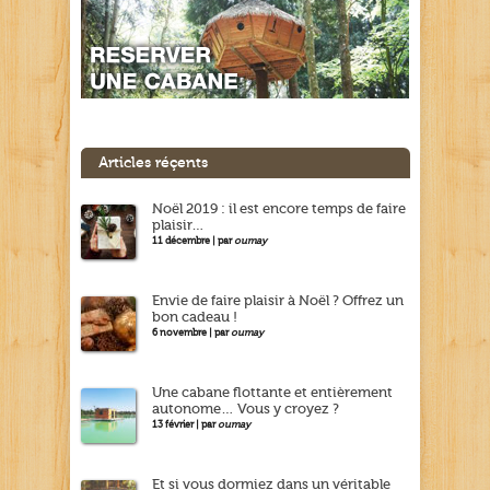
Articles réçents
Noël 2019 : il est encore temps de faire
plaisir…
11 décembre | par
oumay
Envie de faire plaisir à Noël ? Offrez un
bon cadeau !
6 novembre | par
oumay
Une cabane flottante et entièrement
autonome… Vous y croyez ?
13 février | par
oumay
Et si vous dormiez dans un véritable